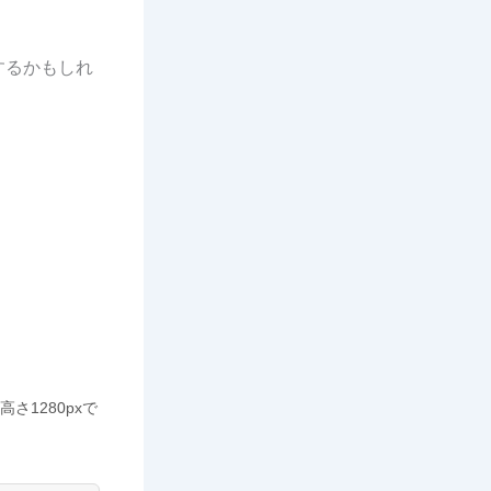
するかもしれ
さ1280pxで