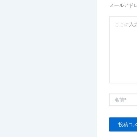
メールアド
こ
こ
に
入
力…
名
前
*