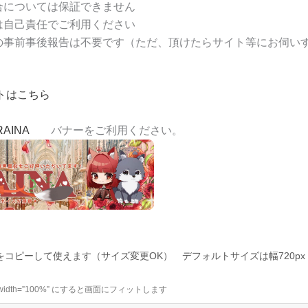
合については保証できません
は自己責任でご利用ください
の事前事後報告は不要です（ただ、頂けたらサイト等にお伺い
トはこちら
AINA
バナーをご利用ください。
コピーして使えます（サイズ変更OK） デフォルトサイズは幅720px 高
idth=”100%” にすると画面にフィットします