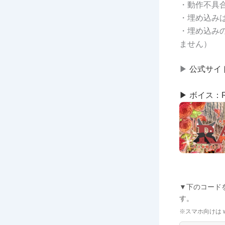
・動作不具
・埋め込み
・埋め込み
ません）
▶
公式サイ
▶
ボイス：R
▼下のコードを
す。
※スマホ向けは w