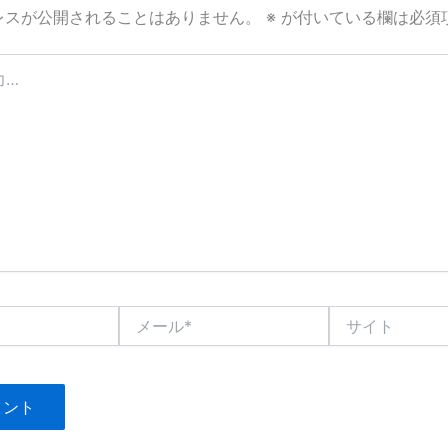
レスが公開されることはありません。
※
が付いている欄は必須
メ
サ
ー
イ
ル
ト
*