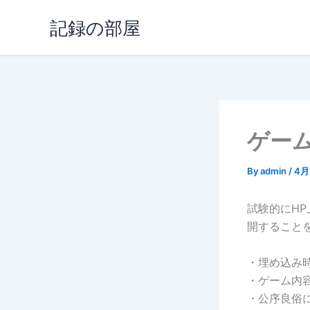
内
記録の部屋
容
を
ス
キ
ッ
プ
ゲー
By
admin
/
4月 
試験的にHP
開すること
・埋め込み
・ゲーム内
・公序良俗